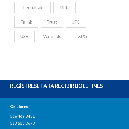
Thermaltake
Tinta
Tplink
Trust
UPS
USB
Ventilador
XPG
REGÍSTRESE PARA RECIBIR BOLETINES
INFORMACIÓN DE CONTACTO
Celulares:
316 469 3481
313 553 0693