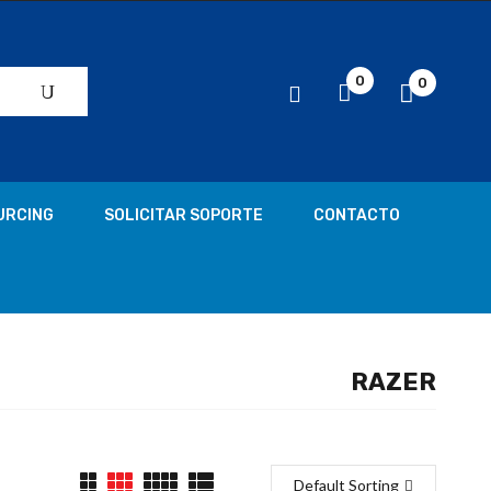
0
0
URCING
SOLICITAR SOPORTE
CONTACTO
RAZER
Default Sorting