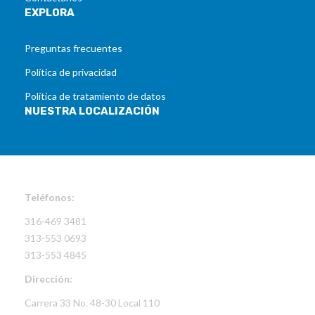
EXPLORA
Preguntas frecuentes
Política de privacidad
Política de tratamiento de datos
NUESTRA LOCALIZACIÓN
INFORMACIÓN DE CONTACTO
Teléfonos:
316-469 3481
313-553 0693
313-553 4845
Dirección:
Carrera 33 No. 48-30 Local 110