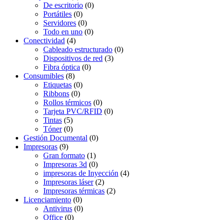
De escritorio
(0)
Portátiles
(0)
Servidores
(0)
Todo en uno
(0)
Conectividad
(4)
Cableado estructurado
(0)
Dispositivos de red
(3)
Fibra óptica
(0)
Consumibles
(8)
Etiquetas
(0)
Ribbons
(0)
Rollos térmicos
(0)
Tarjeta PVC/RFID
(0)
Tintas
(5)
Tóner
(0)
Gestión Documental
(0)
Impresoras
(9)
Gran formato
(1)
Impresoras 3d
(0)
impresoras de Inyección
(4)
Impresoras láser
(2)
Impresoras térmicas
(2)
Licenciamiento
(0)
Antivirus
(0)
Office
(0)