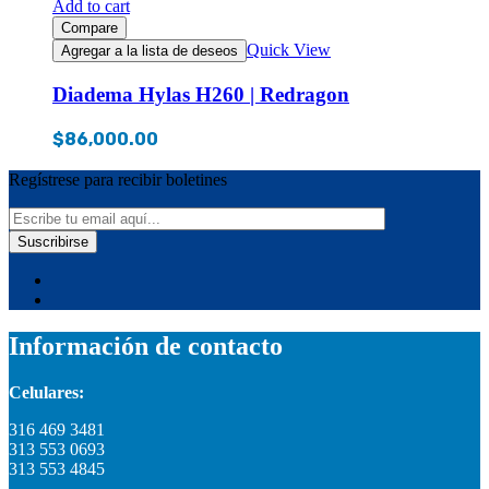
Add to cart
Compare
Quick View
Agregar a la lista de deseos
Diadema Hylas H260 | Redragon
$
86,000.00
Regístrese para recibir boletines
Información de contacto
Celulares:
316 469 3481
313 553 0693
313 553 4845