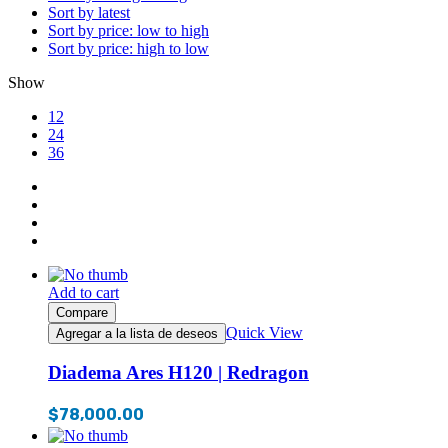
Sort by latest
Sort by price: low to high
Sort by price: high to low
Show
12
24
36
Add to cart
Compare
Quick View
Agregar a la lista de deseos
Diadema Ares H120 | Redragon
$
78,000.00