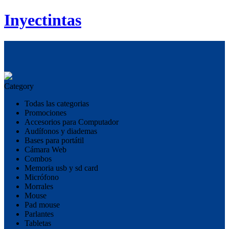
Inyectintas
Category
Todas las categorias
Promociones
Accesorios para Computador
Audífonos y diademas
Bases para portátil
Cámara Web
Combos
Memoria usb y sd card
Micrófono
Morrales
Mouse
Pad mouse
Parlantes
Tabletas