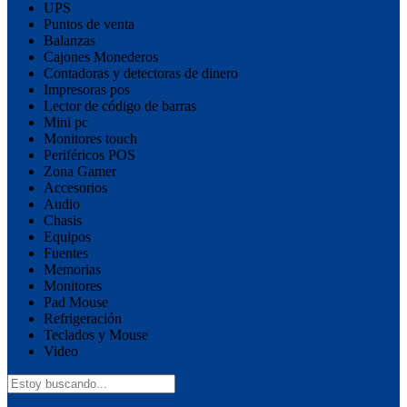
UPS
Puntos de venta
Balanzas
Cajones Monederos
Contadoras y detectoras de dinero
Impresoras pos
Lector de código de barras
Mini pc
Monitores touch
Periféricos POS
Zona Gamer
Accesorios
Audio
Chasis
Equipos
Fuentes
Memorias
Monitores
Pad Mouse
Refrigeración
Teclados y Mouse
Video