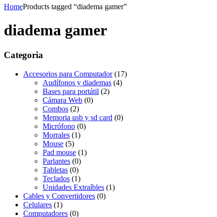
Home
Products tagged “diadema gamer”
diadema gamer
Categoria
Accesorios para Computador
(17)
Audífonos y diademas
(4)
Bases para portátil
(2)
Cámara Web
(0)
Combos
(2)
Memoria usb y sd card
(0)
Micrófono
(0)
Morrales
(1)
Mouse
(5)
Pad mouse
(1)
Parlantes
(0)
Tabletas
(0)
Teclados
(1)
Unidades Extraíbles
(1)
Cables y Convertidores
(0)
Celulares
(1)
Computadores
(0)