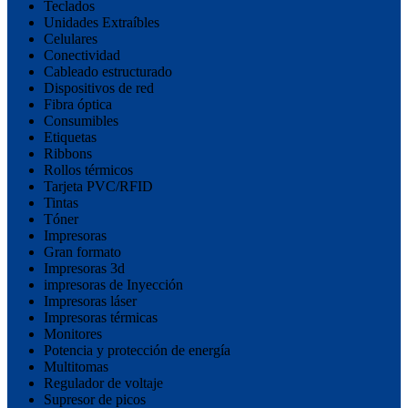
Teclados
Unidades Extraíbles
Celulares
Conectividad
Cableado estructurado
Dispositivos de red
Fibra óptica
Consumibles
Etiquetas
Ribbons
Rollos térmicos
Tarjeta PVC/RFID
Tintas
Tóner
Impresoras
Gran formato
Impresoras 3d
impresoras de Inyección
Impresoras láser
Impresoras térmicas
Monitores
Potencia y protección de energía
Multitomas
Regulador de voltaje
Supresor de picos