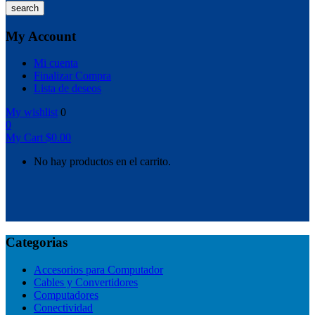
search
My Account
Mi cuenta
Finalizar Compra
Lista de deseos
My wishlist
0
0
My Cart
$
0.00
No hay productos en el carrito.
Categorias
Accesorios para Computador
Cables y Convertidores
Computadores
Conectividad