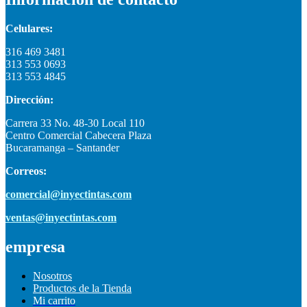
Celulares:
316 469 3481
313 553 0693
313 553 4845
Dirección:
Carrera 33 No. 48-30 Local 110
Centro Comercial Cabecera Plaza
Bucaramanga – Santander
Correos:
comercial@inyectintas.com
ventas@inyectintas.com
empresa
Nosotros
Productos de la Tienda
Mi carrito