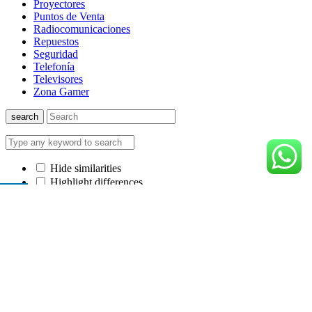
Proyectores
Puntos de Venta
Radiocomunicaciones
Repuestos
Seguridad
Telefonía
Televisores
Zona Gamer
search
Hide similarities
Highlight differences
Select the fields to be shown. Others will be hidden. Drag and drop
to rearrange the order.
Image
SKU
Rating
Price
Stock