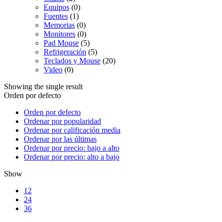
Equipos
(0)
Fuentes
(1)
Memorias
(0)
Monitores
(0)
Pad Mouse
(5)
Refrigeración
(5)
Teclados y Mouse
(20)
Video
(0)
Showing the single result
Orden por defecto
Orden por defecto
Ordenar por popularidad
Ordenar por calificación media
Ordenar por las últimas
Ordenar por precio: bajo a alto
Ordenar por precio: alto a bajo
Show
12
24
36