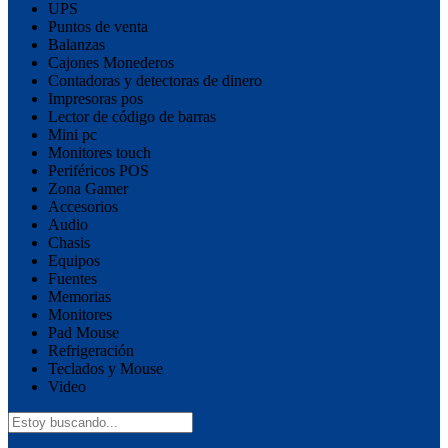
UPS
Puntos de venta
Balanzas
Cajones Monederos
Contadoras y detectoras de dinero
Impresoras pos
Lector de código de barras
Mini pc
Monitores touch
Periféricos POS
Zona Gamer
Accesorios
Audio
Chasis
Equipos
Fuentes
Memorias
Monitores
Pad Mouse
Refrigeración
Teclados y Mouse
Video