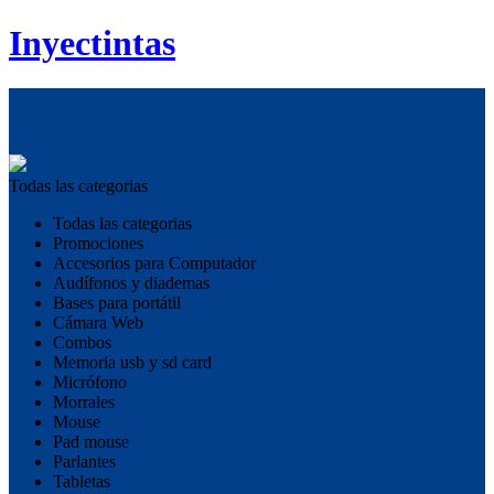
Inyectintas
Todas las categorias
Todas las categorias
Promociones
Accesorios para Computador
Audífonos y diademas
Bases para portátil
Cámara Web
Combos
Memoria usb y sd card
Micrófono
Morrales
Mouse
Pad mouse
Parlantes
Tabletas