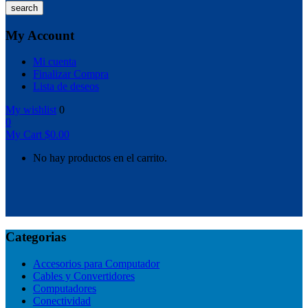
search
My Account
Mi cuenta
Finalizar Compra
Lista de deseos
My wishlist
0
0
My Cart
$
0.00
No hay productos en el carrito.
Categorias
Accesorios para Computador
Cables y Convertidores
Computadores
Conectividad