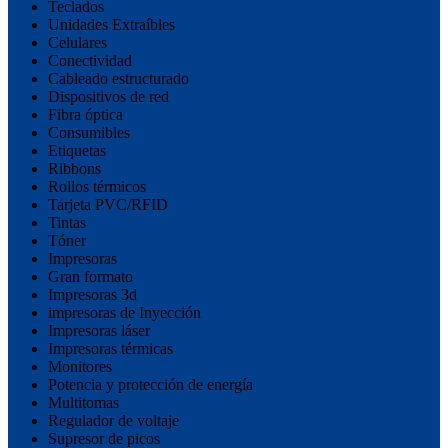
Teclados
Unidades Extraíbles
Celulares
Conectividad
Cableado estructurado
Dispositivos de red
Fibra óptica
Consumibles
Etiquetas
Ribbons
Rollos térmicos
Tarjeta PVC/RFID
Tintas
Tóner
Impresoras
Gran formato
Impresoras 3d
impresoras de Inyección
Impresoras láser
Impresoras térmicas
Monitores
Potencia y protección de energía
Multitomas
Regulador de voltaje
Supresor de picos