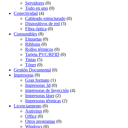
Servidores
(0)
Todo en uno
(0)
Conectividad
(4)
Cableado estructurado
(0)
Dispositivos de red
(3)
Fibra óptica
(0)
Consumibles
(8)
Etiquetas
(0)
Ribbons
(0)
Rollos térmicos
(0)
Tarjeta PVC/RFID
(0)
Tintas
(5)
Tóner
(0)
Gestión Documental
(0)
Impresoras
(9)
Gran formato
(1)
Impresoras 3d
(0)
impresoras de Inyección
(4)
Impresoras láser
(2)
Impresoras térmicas
(2)
Licenciamiento
(0)
Antivirus
(0)
Office
(0)
Otros programas
(0)
Windows
(0)