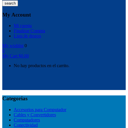
search
My Account
Mi cuenta
Finalizar Compra
Lista de deseos
My wishlist
0
0
My Cart
$
0.00
No hay productos en el carrito.
Categorias
Accesorios para Computador
Cables y Convertidores
Computadores
Conectividad