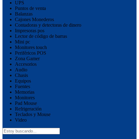
UPS
Puntos de venta
Balanzas
Cajones Monederos
Contadoras y detectoras de dinero
Impresoras pos
Lector de código de barras
Mini pc
Monitores touch
Periféricos POS
Zona Gamer
Accesorios
Audio
Chasis
Equipos
Fuentes
Memorias
Monitores
Pad Mouse
Refrigeración
Teclados y Mouse
Video