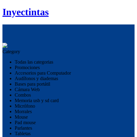
Inyectintas
Category
Todas las categorias
Promociones
Accesorios para Computador
Audífonos y diademas
Bases para portátil
Cámara Web
Combos
Memoria usb y sd card
Micrófono
Morrales
Mouse
Pad mouse
Parlantes
Tabletas