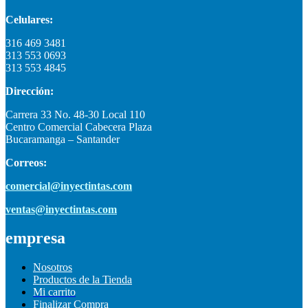
Celulares:
316 469 3481
313 553 0693
313 553 4845
Dirección:
Carrera 33 No. 48-30 Local 110
Centro Comercial Cabecera Plaza
Bucaramanga – Santander
Correos:
comercial@inyectintas.com
ventas@inyectintas.com
empresa
Nosotros
Productos de la Tienda
Mi carrito
Finalizar Compra