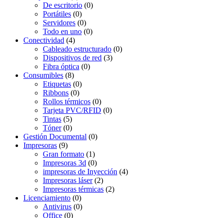
De escritorio
(0)
Portátiles
(0)
Servidores
(0)
Todo en uno
(0)
Conectividad
(4)
Cableado estructurado
(0)
Dispositivos de red
(3)
Fibra óptica
(0)
Consumibles
(8)
Etiquetas
(0)
Ribbons
(0)
Rollos térmicos
(0)
Tarjeta PVC/RFID
(0)
Tintas
(5)
Tóner
(0)
Gestión Documental
(0)
Impresoras
(9)
Gran formato
(1)
Impresoras 3d
(0)
impresoras de Inyección
(4)
Impresoras láser
(2)
Impresoras térmicas
(2)
Licenciamiento
(0)
Antivirus
(0)
Office
(0)