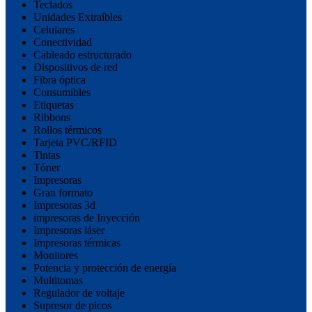
Teclados
Unidades Extraíbles
Celulares
Conectividad
Cableado estructurado
Dispositivos de red
Fibra óptica
Consumibles
Etiquetas
Ribbons
Rollos térmicos
Tarjeta PVC/RFID
Tintas
Tóner
Impresoras
Gran formato
Impresoras 3d
impresoras de Inyección
Impresoras láser
Impresoras térmicas
Monitores
Potencia y protección de energía
Multitomas
Regulador de voltaje
Supresor de picos