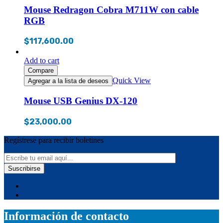
Mouse Redragon Cobra M711W con cable
RGB
$
117,600.00
Add to cart
Compare
Quick View
Agregar a la lista de deseos
Mouse USB Genius DX-120
$
23,000.00
Regístrese para recibir boletines
Información de contacto