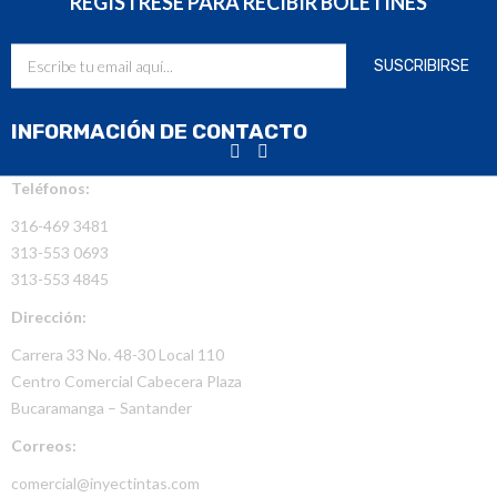
REGÍSTRESE PARA RECIBIR BOLETINES
INFORMACIÓN DE CONTACTO
Teléfonos:
316-469 3481
313-553 0693
313-553 4845
Dirección:
Carrera 33 No. 48-30 Local 110
Centro Comercial Cabecera Plaza
Bucaramanga – Santander
Correos:
comercial@inyectintas.com