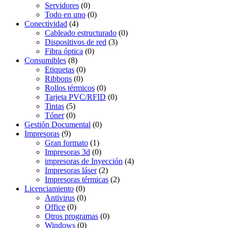
Servidores
(0)
Todo en uno
(0)
Conectividad
(4)
Cableado estructurado
(0)
Dispositivos de red
(3)
Fibra óptica
(0)
Consumibles
(8)
Etiquetas
(0)
Ribbons
(0)
Rollos térmicos
(0)
Tarjeta PVC/RFID
(0)
Tintas
(5)
Tóner
(0)
Gestión Documental
(0)
Impresoras
(9)
Gran formato
(1)
Impresoras 3d
(0)
impresoras de Inyección
(4)
Impresoras láser
(2)
Impresoras térmicas
(2)
Licenciamiento
(0)
Antivirus
(0)
Office
(0)
Otros programas
(0)
Windows
(0)