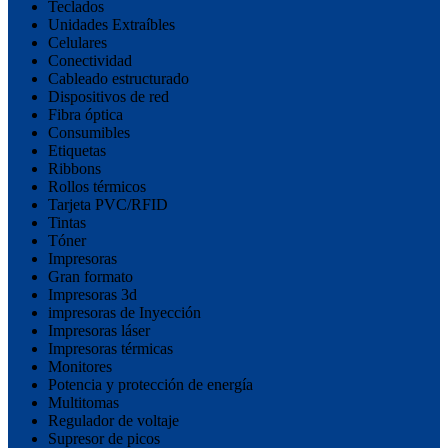
Teclados
Unidades Extraíbles
Celulares
Conectividad
Cableado estructurado
Dispositivos de red
Fibra óptica
Consumibles
Etiquetas
Ribbons
Rollos térmicos
Tarjeta PVC/RFID
Tintas
Tóner
Impresoras
Gran formato
Impresoras 3d
impresoras de Inyección
Impresoras láser
Impresoras térmicas
Monitores
Potencia y protección de energía
Multitomas
Regulador de voltaje
Supresor de picos