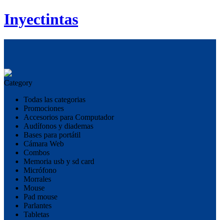
Inyectintas
Category
Todas las categorias
Promociones
Accesorios para Computador
Audífonos y diademas
Bases para portátil
Cámara Web
Combos
Memoria usb y sd card
Micrófono
Morrales
Mouse
Pad mouse
Parlantes
Tabletas