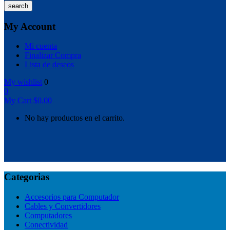
search
My Account
Mi cuenta
Finalizar Compra
Lista de deseos
My wishlist
0
0
My Cart
$
0.00
No hay productos en el carrito.
Categorias
Accesorios para Computador
Cables y Convertidores
Computadores
Conectividad