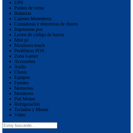
UPS
Puntos de venta
Balanzas
Cajones Monederos
Contadoras y detectoras de dinero
Impresoras pos
Lector de código de barras
Mini pc
Monitores touch
Periféricos POS
Zona Gamer
Accesorios
Audio
Chasis
Equipos
Fuentes
Memorias
Monitores
Pad Mouse
Refrigeración
Teclados y Mouse
Video