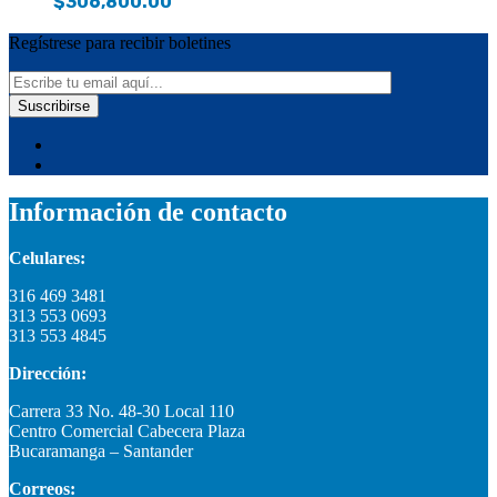
$
306,800.00
Regístrese para recibir boletines
Información de contacto
Celulares:
316 469 3481
313 553 0693
313 553 4845
Dirección:
Carrera 33 No. 48-30 Local 110
Centro Comercial Cabecera Plaza
Bucaramanga – Santander
Correos: