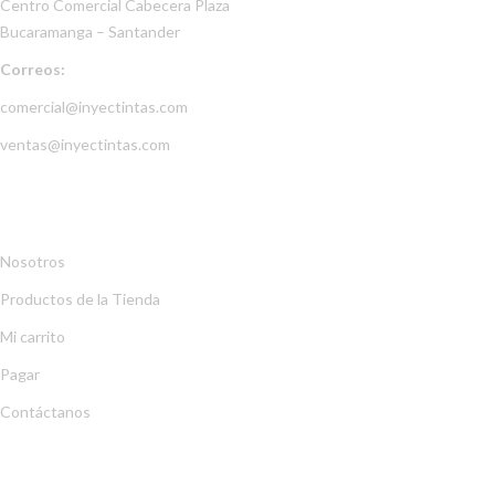
Centro Comercial Cabecera Plaza
Bucaramanga – Santander
Correos:
comercial@inyectintas.com
ventas@inyectintas.com
EMPRESA
Nosotros
Productos de la Tienda
Mi carrito
Pagar
Contáctanos
EXPLORA