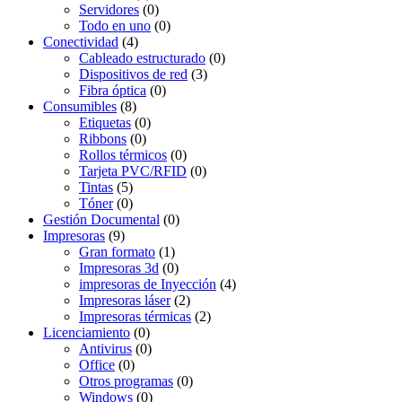
Servidores
(0)
Todo en uno
(0)
Conectividad
(4)
Cableado estructurado
(0)
Dispositivos de red
(3)
Fibra óptica
(0)
Consumibles
(8)
Etiquetas
(0)
Ribbons
(0)
Rollos térmicos
(0)
Tarjeta PVC/RFID
(0)
Tintas
(5)
Tóner
(0)
Gestión Documental
(0)
Impresoras
(9)
Gran formato
(1)
Impresoras 3d
(0)
impresoras de Inyección
(4)
Impresoras láser
(2)
Impresoras térmicas
(2)
Licenciamiento
(0)
Antivirus
(0)
Office
(0)
Otros programas
(0)
Windows
(0)