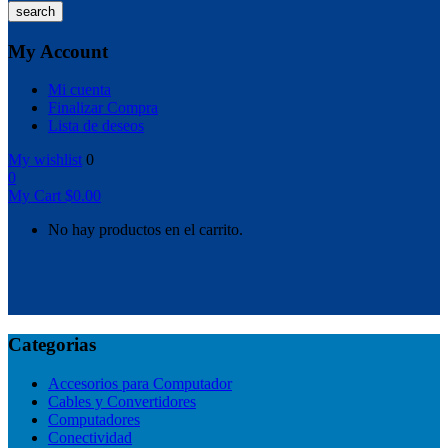
search
My Account
Mi cuenta
Finalizar Compra
Lista de deseos
My wishlist
0
0
My Cart
$
0.00
No hay productos en el carrito.
Categorias
Accesorios para Computador
Cables y Convertidores
Computadores
Conectividad