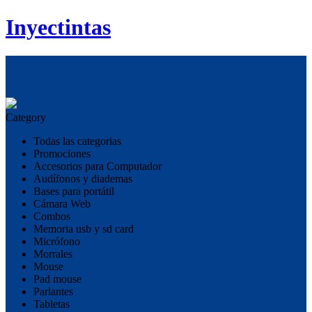
Inyectintas
Category
Todas las categorias
Promociones
Accesorios para Computador
Audífonos y diademas
Bases para portátil
Cámara Web
Combos
Memoria usb y sd card
Micrófono
Morrales
Mouse
Pad mouse
Parlantes
Tabletas