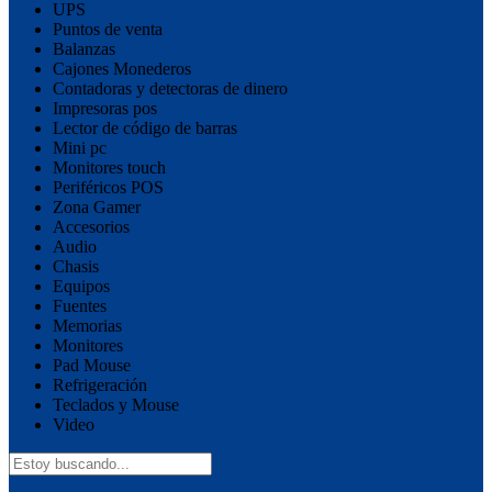
UPS
Puntos de venta
Balanzas
Cajones Monederos
Contadoras y detectoras de dinero
Impresoras pos
Lector de código de barras
Mini pc
Monitores touch
Periféricos POS
Zona Gamer
Accesorios
Audio
Chasis
Equipos
Fuentes
Memorias
Monitores
Pad Mouse
Refrigeración
Teclados y Mouse
Video