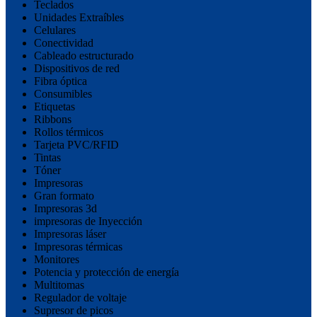
Teclados
Unidades Extraíbles
Celulares
Conectividad
Cableado estructurado
Dispositivos de red
Fibra óptica
Consumibles
Etiquetas
Ribbons
Rollos térmicos
Tarjeta PVC/RFID
Tintas
Tóner
Impresoras
Gran formato
Impresoras 3d
impresoras de Inyección
Impresoras láser
Impresoras térmicas
Monitores
Potencia y protección de energía
Multitomas
Regulador de voltaje
Supresor de picos