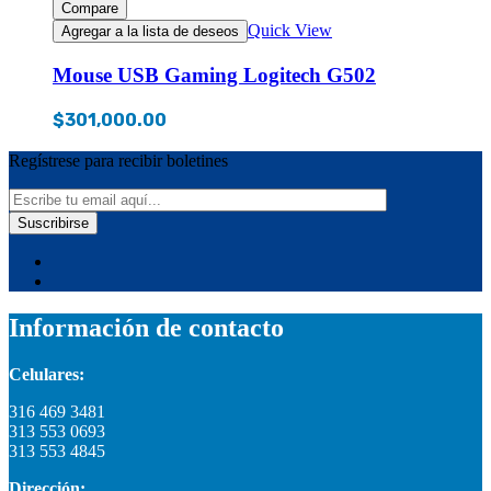
Compare
Quick View
Agregar a la lista de deseos
Mouse USB Gaming Logitech G502
$
301,000.00
Regístrese para recibir boletines
Información de contacto
Celulares:
316 469 3481
313 553 0693
313 553 4845
Dirección: