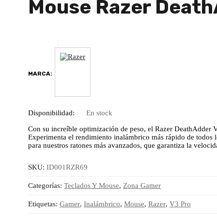
Mouse Razer DeathA
MARCA:
Disponibilidad:
En stock
Con su increíble optimización de peso, el Razer DeathAdder V
Experimenta el rendimiento inalámbrico más rápido de todos l
para nuestros ratones más avanzados, que garantiza la velocida
SKU:
ID001RZR69
Categorías:
Teclados Y Mouse
,
Zona Gamer
Etiquetas:
Gamer
,
Inalámbrico
,
Mouse
,
Razer
,
V3 Pro