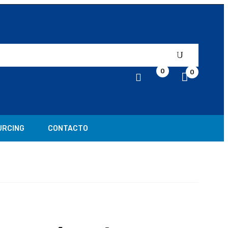
0
0
URCING
CONTACTO