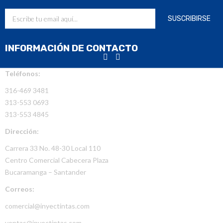
INFORMACIÓN DE CONTACTO
Teléfonos:
316-469 3481
313-553 0693
313-553 4845
Dirección:
Carrera 33 No. 48-30 Local 110
Centro Comercial Cabecera Plaza
Bucaramanga – Santander
Correos:
comercial@inyectintas.com
ventas@inyectintas.com