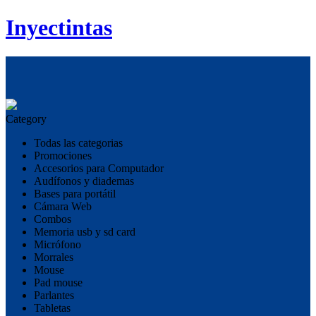
Inyectintas
Category
Todas las categorias
Promociones
Accesorios para Computador
Audífonos y diademas
Bases para portátil
Cámara Web
Combos
Memoria usb y sd card
Micrófono
Morrales
Mouse
Pad mouse
Parlantes
Tabletas