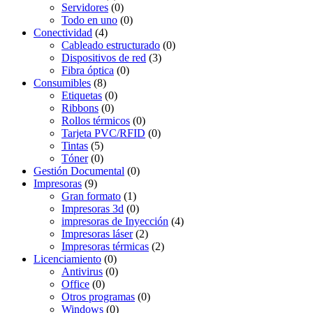
Servidores
(0)
Todo en uno
(0)
Conectividad
(4)
Cableado estructurado
(0)
Dispositivos de red
(3)
Fibra óptica
(0)
Consumibles
(8)
Etiquetas
(0)
Ribbons
(0)
Rollos térmicos
(0)
Tarjeta PVC/RFID
(0)
Tintas
(5)
Tóner
(0)
Gestión Documental
(0)
Impresoras
(9)
Gran formato
(1)
Impresoras 3d
(0)
impresoras de Inyección
(4)
Impresoras láser
(2)
Impresoras térmicas
(2)
Licenciamiento
(0)
Antivirus
(0)
Office
(0)
Otros programas
(0)
Windows
(0)