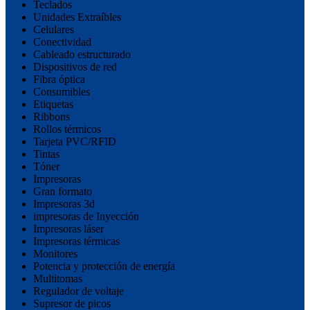
Teclados
Unidades Extraíbles
Celulares
Conectividad
Cableado estructurado
Dispositivos de red
Fibra óptica
Consumibles
Etiquetas
Ribbons
Rollos térmicos
Tarjeta PVC/RFID
Tintas
Tóner
Impresoras
Gran formato
Impresoras 3d
impresoras de Inyección
Impresoras láser
Impresoras térmicas
Monitores
Potencia y protección de energía
Multitomas
Regulador de voltaje
Supresor de picos