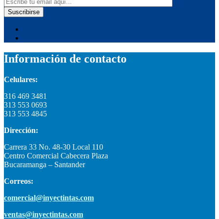
Información de contacto
Celulares:
316 469 3481
313 553 0693
313 553 4845
Dirección:
Carrera 33 No. 48-30 Local 110
Centro Comercial Cabecera Plaza
Bucaramanga – Santander
Correos:
comercial@inyectintas.com
ventas@inyectintas.com