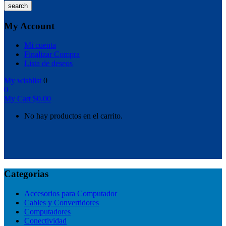
search
My Account
Mi cuenta
Finalizar Compra
Lista de deseos
My wishlist
0
0
My Cart
$
0.00
No hay productos en el carrito.
Categorias
Accesorios para Computador
Cables y Convertidores
Computadores
Conectividad