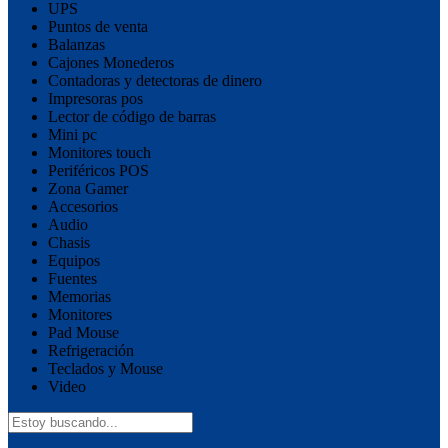
UPS
Puntos de venta
Balanzas
Cajones Monederos
Contadoras y detectoras de dinero
Impresoras pos
Lector de código de barras
Mini pc
Monitores touch
Periféricos POS
Zona Gamer
Accesorios
Audio
Chasis
Equipos
Fuentes
Memorias
Monitores
Pad Mouse
Refrigeración
Teclados y Mouse
Video