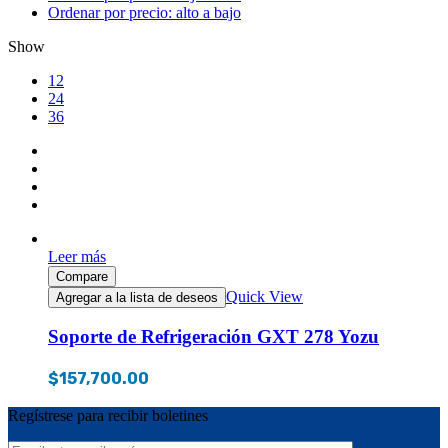
Ordenar por precio: alto a bajo
Show
12
24
36
Leer más
Compare
Quick View
Agregar a la lista de deseos
Soporte de Refrigeración GXT 278 Yozu
$
157,700.00
Regístrese para recibir boletines