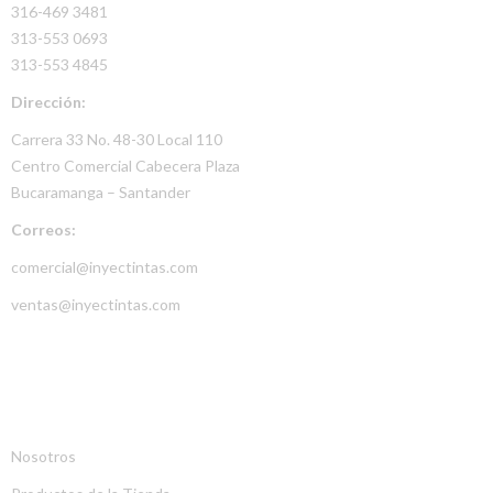
316-469 3481
313-553 0693
313-553 4845
Dirección:
Carrera 33 No. 48-30 Local 110
Centro Comercial Cabecera Plaza
Bucaramanga – Santander
Correos:
comercial@inyectintas.com
ventas@inyectintas.com
EMPRESA
Nosotros