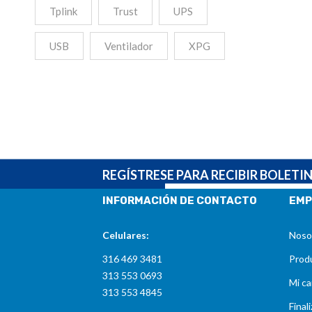
Tplink
Trust
UPS
USB
Ventilador
XPG
REGÍSTRESE PARA RECIBIR BOLETI
INFORMACIÓN DE CONTACTO
EMP
Celulares:
Noso
316 469 3481
Produ
313 553 0693
Mi ca
313 553 4845
Final