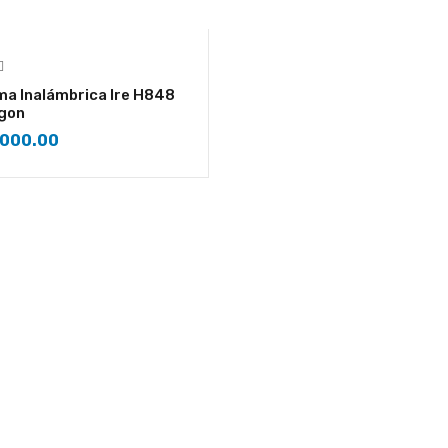
a Inalámbrica Ire H848
gon
,000.00