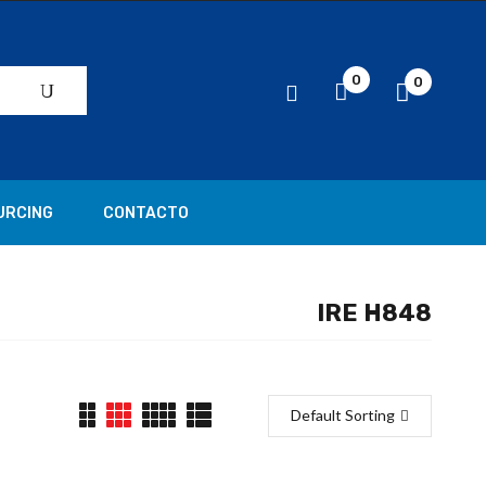
0
0
URCING
CONTACTO
IRE H848
Default Sorting