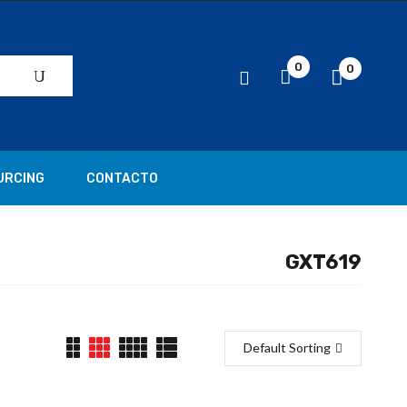
0
0
URCING
CONTACTO
GXT619
Default Sorting