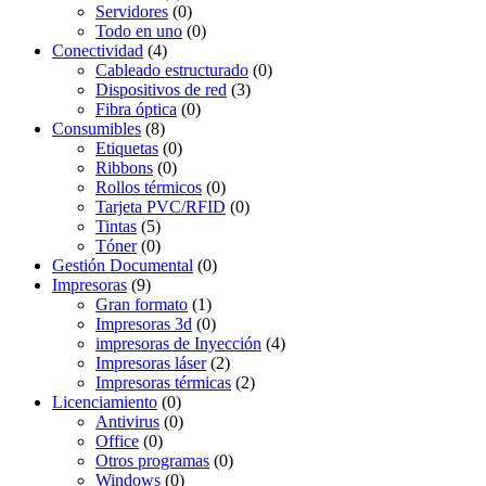
Servidores
(0)
Todo en uno
(0)
Conectividad
(4)
Cableado estructurado
(0)
Dispositivos de red
(3)
Fibra óptica
(0)
Consumibles
(8)
Etiquetas
(0)
Ribbons
(0)
Rollos térmicos
(0)
Tarjeta PVC/RFID
(0)
Tintas
(5)
Tóner
(0)
Gestión Documental
(0)
Impresoras
(9)
Gran formato
(1)
Impresoras 3d
(0)
impresoras de Inyección
(4)
Impresoras láser
(2)
Impresoras térmicas
(2)
Licenciamiento
(0)
Antivirus
(0)
Office
(0)
Otros programas
(0)
Windows
(0)