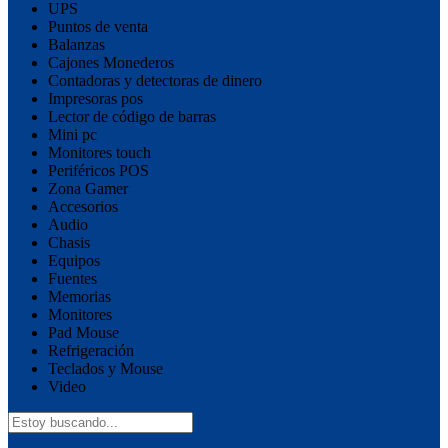
UPS
Puntos de venta
Balanzas
Cajones Monederos
Contadoras y detectoras de dinero
Impresoras pos
Lector de código de barras
Mini pc
Monitores touch
Periféricos POS
Zona Gamer
Accesorios
Audio
Chasis
Equipos
Fuentes
Memorias
Monitores
Pad Mouse
Refrigeración
Teclados y Mouse
Video