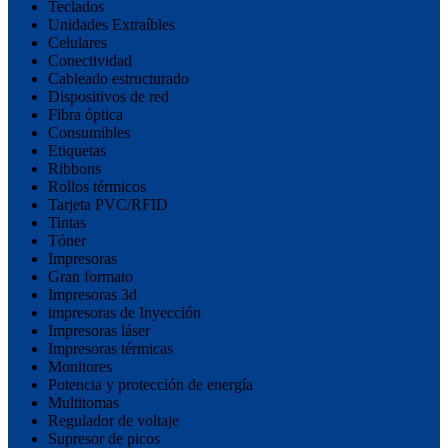
Teclados
Unidades Extraíbles
Celulares
Conectividad
Cableado estructurado
Dispositivos de red
Fibra óptica
Consumibles
Etiquetas
Ribbons
Rollos térmicos
Tarjeta PVC/RFID
Tintas
Tóner
Impresoras
Gran formato
Impresoras 3d
impresoras de Inyección
Impresoras láser
Impresoras térmicas
Monitores
Potencia y protección de energía
Multitomas
Regulador de voltaje
Supresor de picos