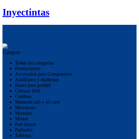
Inyectintas
Category
Todas las categorias
Promociones
Accesorios para Computador
Audífonos y diademas
Bases para portátil
Cámara Web
Combos
Memoria usb y sd card
Micrófono
Morrales
Mouse
Pad mouse
Parlantes
Tabletas