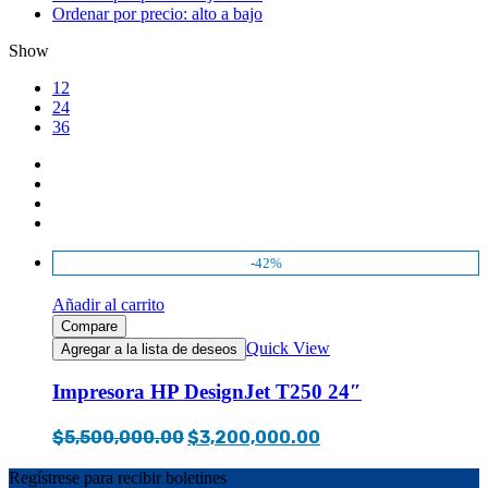
Ordenar por precio: alto a bajo
Show
12
24
36
-42%
Añadir al carrito
Compare
Quick View
Agregar a la lista de deseos
Impresora HP DesignJet T250 24″
Original
Current
$
5,500,000.00
$
3,200,000.00
price
price
Regístrese para recibir boletines