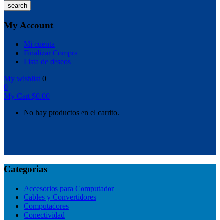
search
My Account
Mi cuenta
Finalizar Compra
Lista de deseos
My wishlist
0
0
My Cart
$
0.00
No hay productos en el carrito.
Categorias
Accesorios para Computador
Cables y Convertidores
Computadores
Conectividad