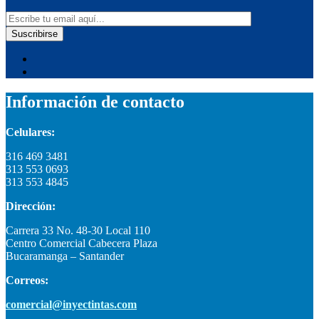
was:
is:
$5,500,000.00.
$3,200,000.00.
Información de contacto
Celulares:
316 469 3481
313 553 0693
313 553 4845
Dirección:
Carrera 33 No. 48-30 Local 110
Centro Comercial Cabecera Plaza
Bucaramanga – Santander
Correos:
comercial@inyectintas.com