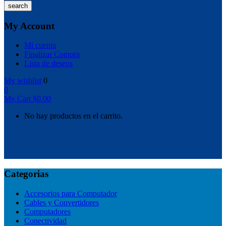
search
My Account
Mi cuenta
Finalizar Compra
Lista de deseos
My wishlist
0
0
My Cart
$
0.00
No hay productos en el carrito.
Categorias
Accesorios para Computador
Cables y Convertidores
Computadores
Conectividad