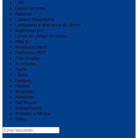
UPS
Puntos de venta
Balanzas
Cajones Monederos
Contadoras y detectoras de dinero
Impresoras pos
Lector de código de barras
Mini pc
Monitores touch
Periféricos POS
Zona Gamer
Accesorios
Audio
Chasis
Equipos
Fuentes
Memorias
Monitores
Pad Mouse
Refrigeración
Teclados y Mouse
Video