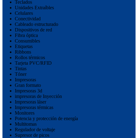
Teclados
Unidades Extraíbles
Celulares
Conectividad
Cableado estructurado
Dispositivos de red
Fibra óptica
Consumibles
Etiquetas
Ribbons
Rollos térmicos
Tarjeta PVC/RFID
Tintas
Tóner
Impresoras
Gran formato
Impresoras 3d
impresoras de Inyección
Impresoras láser
Impresoras térmicas
Monitores
Potencia y protección de energía
Multitomas
Regulador de voltaje
Supresor de picos