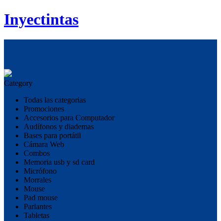
Inyectintas
Category
Todas las categorias
Promociones
Accesorios para Computador
Audífonos y diademas
Bases para portátil
Cámara Web
Combos
Memoria usb y sd card
Micrófono
Morrales
Mouse
Pad mouse
Parlantes
Tabletas