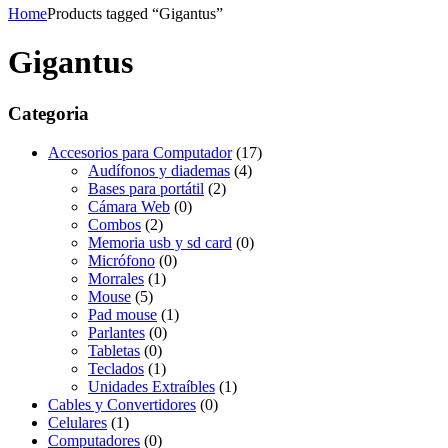
Home
Products tagged “Gigantus”
Gigantus
Categoria
Accesorios para Computador
(17)
Audífonos y diademas
(4)
Bases para portátil
(2)
Cámara Web
(0)
Combos
(2)
Memoria usb y sd card
(0)
Micrófono
(0)
Morrales
(1)
Mouse
(5)
Pad mouse
(1)
Parlantes
(0)
Tabletas
(0)
Teclados
(1)
Unidades Extraíbles
(1)
Cables y Convertidores
(0)
Celulares
(1)
Computadores
(0)