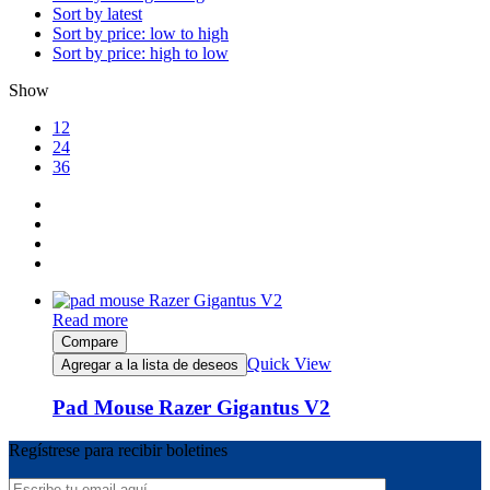
Sort by latest
Sort by price: low to high
Sort by price: high to low
Show
12
24
36
Read more
Compare
Quick View
Agregar a la lista de deseos
Pad Mouse Razer Gigantus V2
Regístrese para recibir boletines