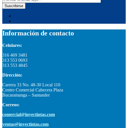
Información de contacto
Celulares:
316 469 3481
313 553 0693
313 553 4845
Dirección:
Carrera 33 No. 48-30 Local 110
Centro Comercial Cabecera Plaza
Bucaramanga – Santander
Correos:
comercial@inyectintas.com
ventas@inyectintas.com