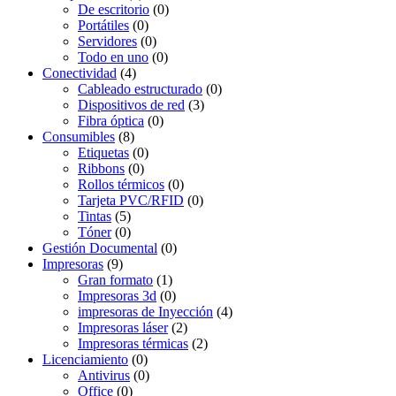
De escritorio
(0)
Portátiles
(0)
Servidores
(0)
Todo en uno
(0)
Conectividad
(4)
Cableado estructurado
(0)
Dispositivos de red
(3)
Fibra óptica
(0)
Consumibles
(8)
Etiquetas
(0)
Ribbons
(0)
Rollos térmicos
(0)
Tarjeta PVC/RFID
(0)
Tintas
(5)
Tóner
(0)
Gestión Documental
(0)
Impresoras
(9)
Gran formato
(1)
Impresoras 3d
(0)
impresoras de Inyección
(4)
Impresoras láser
(2)
Impresoras térmicas
(2)
Licenciamiento
(0)
Antivirus
(0)
Office
(0)