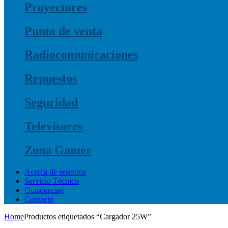
Proyectores
Punto de venta
Radiocomunicaciones
Repuestos
Seguridad
Televisores
Zona Gamer
Acerca de nosotros
Servicio Técnico
Outsourcing
Contacto
Home
Productos etiquetados “Cargador 25W”