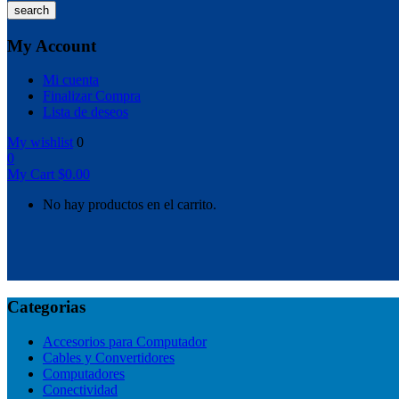
search
My Account
Mi cuenta
Finalizar Compra
Lista de deseos
My wishlist
0
0
My Cart
$
0.00
No hay productos en el carrito.
Categorias
Accesorios para Computador
Cables y Convertidores
Computadores
Conectividad