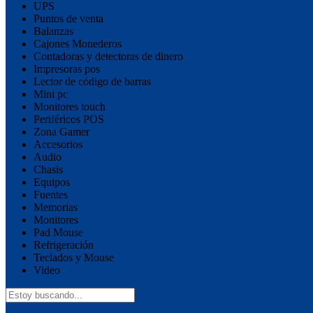
UPS
Puntos de venta
Balanzas
Cajones Monederos
Contadoras y detectoras de dinero
Impresoras pos
Lector de código de barras
Mini pc
Monitores touch
Periféricos POS
Zona Gamer
Accesorios
Audio
Chasis
Equipos
Fuentes
Memorias
Monitores
Pad Mouse
Refrigeración
Teclados y Mouse
Video