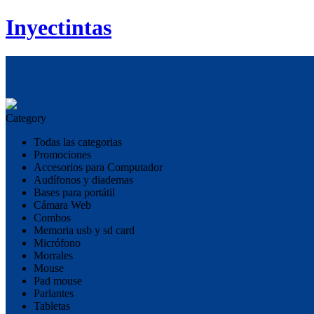
Inyectintas
Category
Todas las categorias
Promociones
Accesorios para Computador
Audífonos y diademas
Bases para portátil
Cámara Web
Combos
Memoria usb y sd card
Micrófono
Morrales
Mouse
Pad mouse
Parlantes
Tabletas