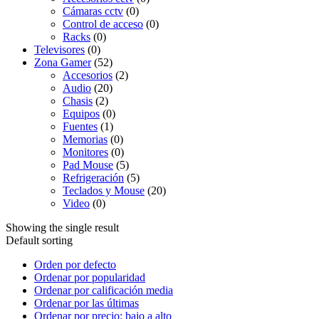
Cámaras cctv
(0)
Control de acceso
(0)
Racks
(0)
Televisores
(0)
Zona Gamer
(52)
Accesorios
(2)
Audio
(20)
Chasis
(2)
Equipos
(0)
Fuentes
(1)
Memorias
(0)
Monitores
(0)
Pad Mouse
(5)
Refrigeración
(5)
Teclados y Mouse
(20)
Video
(0)
Showing the single result
Default sorting
Orden por defecto
Ordenar por popularidad
Ordenar por calificación media
Ordenar por las últimas
Ordenar por precio: bajo a alto