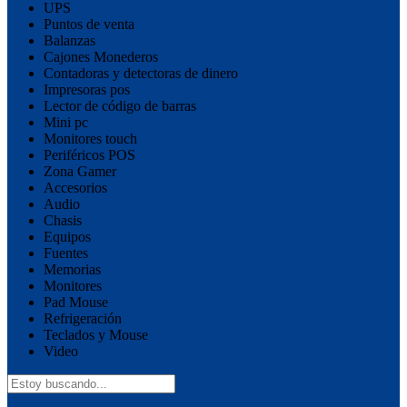
UPS
Puntos de venta
Balanzas
Cajones Monederos
Contadoras y detectoras de dinero
Impresoras pos
Lector de código de barras
Mini pc
Monitores touch
Periféricos POS
Zona Gamer
Accesorios
Audio
Chasis
Equipos
Fuentes
Memorias
Monitores
Pad Mouse
Refrigeración
Teclados y Mouse
Video