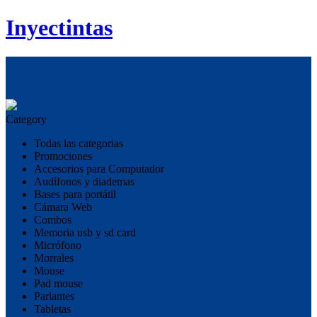
Inyectintas
Category
Todas las categorias
Promociones
Accesorios para Computador
Audífonos y diademas
Bases para portátil
Cámara Web
Combos
Memoria usb y sd card
Micrófono
Morrales
Mouse
Pad mouse
Parlantes
Tabletas