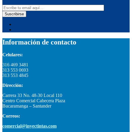
Información de contacto
Celulares:
316 469 3481
313 553 0693
313 553 4845
Dirección:
Carrera 33 No. 48-30 Local 110
Centro Comercial Cabecera Plaza
Bucaramanga – Santander
Correos:
comercial@inyectintas.com