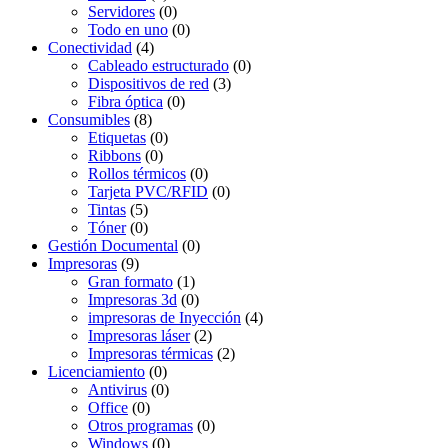
Servidores
(0)
Todo en uno
(0)
Conectividad
(4)
Cableado estructurado
(0)
Dispositivos de red
(3)
Fibra óptica
(0)
Consumibles
(8)
Etiquetas
(0)
Ribbons
(0)
Rollos térmicos
(0)
Tarjeta PVC/RFID
(0)
Tintas
(5)
Tóner
(0)
Gestión Documental
(0)
Impresoras
(9)
Gran formato
(1)
Impresoras 3d
(0)
impresoras de Inyección
(4)
Impresoras láser
(2)
Impresoras térmicas
(2)
Licenciamiento
(0)
Antivirus
(0)
Office
(0)
Otros programas
(0)
Windows
(0)