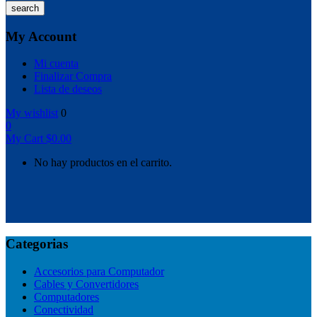
search
My Account
Mi cuenta
Finalizar Compra
Lista de deseos
My wishlist
0
0
My Cart
$
0.00
No hay productos en el carrito.
Categorias
Accesorios para Computador
Cables y Convertidores
Computadores
Conectividad