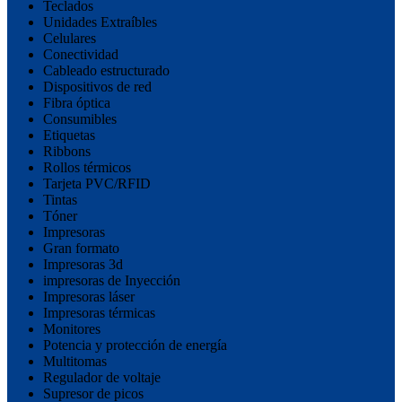
Teclados
Unidades Extraíbles
Celulares
Conectividad
Cableado estructurado
Dispositivos de red
Fibra óptica
Consumibles
Etiquetas
Ribbons
Rollos térmicos
Tarjeta PVC/RFID
Tintas
Tóner
Impresoras
Gran formato
Impresoras 3d
impresoras de Inyección
Impresoras láser
Impresoras térmicas
Monitores
Potencia y protección de energía
Multitomas
Regulador de voltaje
Supresor de picos