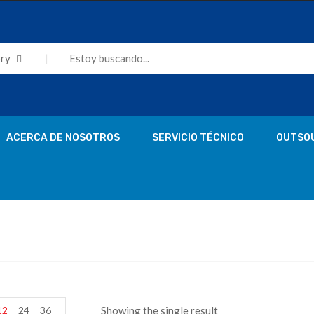
ry
ACERCA DE NOSOTROS
SERVICIO TÉCNICO
OUTSO
12
24
36
Showing the single result