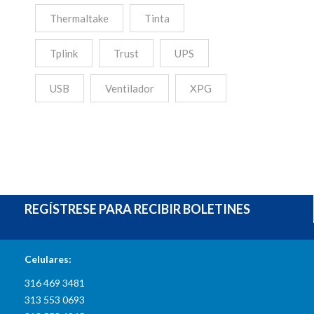
Thermaltake
Tinta
Tplink
Trust
UPS
USB
Ventilador
XPG
REGÍSTRESE PARA RECIBIR BOLETINES
INFORMACIÓN DE CONTACTO
Celulares:
316 469 3481
313 553 0693