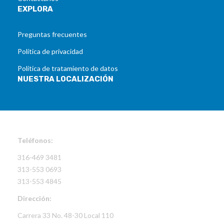
EXPLORA
Preguntas frecuentes
Política de privacidad
Política de tratamiento de datos
NUESTRA LOCALIZACIÓN
INFORMACIÓN DE CONTACTO
Teléfonos:
316-469 3481
313-553 0693
313-553 4845
Dirección:
Carrera 33 No. 48-30 Local 110