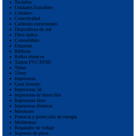
Teclados
Unidades Extraíbles
Celulares
Conectividad
Cableado estructurado
Dispositivos de red
Fibra óptica
Consumibles
Etiquetas
Ribbons
Rollos térmicos
Tarjeta PVC/RFID
Tintas
Tóner
Impresoras
Gran formato
Impresoras 3d
impresoras de Inyección
Impresoras láser
Impresoras térmicas
Monitores
Potencia y protección de energía
Multitomas
Regulador de voltaje
Supresor de picos