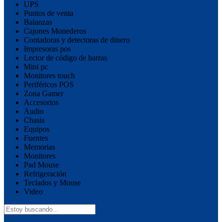
UPS
Puntos de venta
Balanzas
Cajones Monederos
Contadoras y detectoras de dinero
Impresoras pos
Lector de código de barras
Mini pc
Monitores touch
Periféricos POS
Zona Gamer
Accesorios
Audio
Chasis
Equipos
Fuentes
Memorias
Monitores
Pad Mouse
Refrigeración
Teclados y Mouse
Video