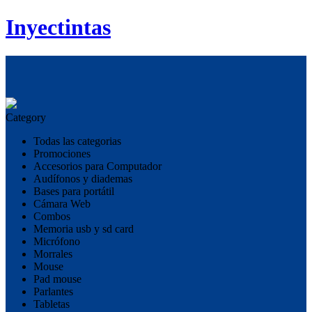
Inyectintas
Category
Todas las categorias
Promociones
Accesorios para Computador
Audífonos y diademas
Bases para portátil
Cámara Web
Combos
Memoria usb y sd card
Micrófono
Morrales
Mouse
Pad mouse
Parlantes
Tabletas