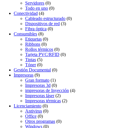
Servidores
(0)
Todo en uno
(0)
Conectividad
(4)
Cableado estructurado
(0)
Dispositivos de red
(3)
Fibra óptica
(0)
Consumibles
(8)
Etiquetas
(0)
Ribbons
(0)
Rollos térmicos
(0)
Tarjeta PVC/RFID
(0)
Tintas
(5)
Tóner
(0)
Gestión Documental
(0)
Impresoras
(9)
Gran formato
(1)
Impresoras 3d
(0)
impresoras de Inyección
(4)
Impresoras láser
(2)
Impresoras térmicas
(2)
Licenciamiento
(0)
Antivirus
(0)
Office
(0)
Otros programas
(0)
Windows
(0)