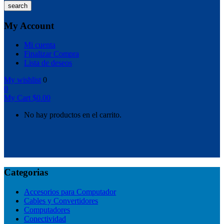
search
My Account
Mi cuenta
Finalizar Compra
Lista de deseos
My wishlist
0
0
My Cart
$
0.00
No hay productos en el carrito.
Categorias
Accesorios para Computador
Cables y Convertidores
Computadores
Conectividad