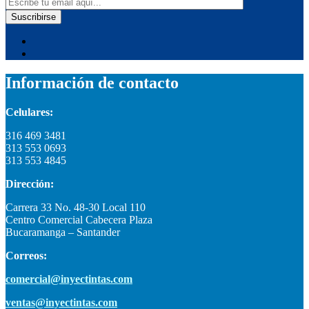
Información de contacto
Celulares:
316 469 3481
313 553 0693
313 553 4845
Dirección:
Carrera 33 No. 48-30 Local 110
Centro Comercial Cabecera Plaza
Bucaramanga – Santander
Correos:
comercial@inyectintas.com
ventas@inyectintas.com