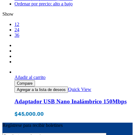
Ordenar por precio: alto a bajo
Show
12
24
36
Añadir al carrito
Compare
Quick View
Agregar a la lista de deseos
Adaptador USB Nano Inalámbrico 150Mbps
$
45,000.00
Regístrese para recibir boletines