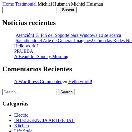
Home
Testimonial
Michiel Huisman
Michiel Huisman
Buscar
Buscar
Noticias recientes
¡Atención! El Fin del Soporte para Windows 10 se acerca
¡Sacudiendo el Arte de Generar Imágenes! Cómo las Redes Neur
Hello world!
PRUEBA
A Beautiful Sunday Morning
Comentarios Recientes
A WordPress Commenter
en
Hello world!
Search
Categorías
Electric
INTELIGENCIA ARTIFICIAL
Kitchen
Life Style