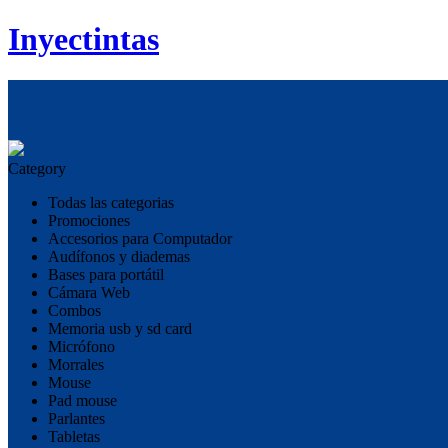
Inyectintas
Category
Todas las categorias
Promociones
Accesorios para Computador
Audífonos y diademas
Bases para portátil
Cámara Web
Combos
Memoria usb y sd card
Micrófono
Morrales
Mouse
Pad mouse
Parlantes
Tabletas