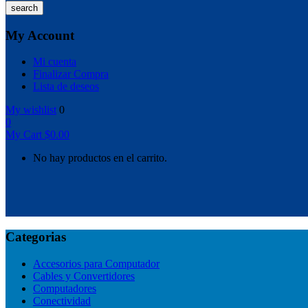
search
My Account
Mi cuenta
Finalizar Compra
Lista de deseos
My wishlist
0
0
My Cart
$
0.00
No hay productos en el carrito.
Categorias
Accesorios para Computador
Cables y Convertidores
Computadores
Conectividad