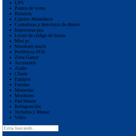
UPS
Puntos de venta
Balanzas
Cajones Monederos
Contadoras y detectoras de dinero
Impresoras pos
Lector de código de barras
Mini pc
Monitores touch
Periféricos POS
Zona Gamer
Accesorios
Audio
Chasis
Equipos
Fuentes
Memorias
Monitores
Pad Mouse
Refrigeración
Teclados y Mouse
Video