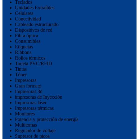
Teclados
Unidades Extraíbles
Celulares
Conectividad
Cableado estructurado
Dispositivos de red
Fibra óptica
Consumibles
Etiquetas
Ribbons
Rollos térmicos
Tarjeta PVC/RFID
Tintas
Tóner
Impresoras
Gran formato
Impresoras 3d
impresoras de Inyección
Impresoras láser
Impresoras térmicas
Monitores
Potencia y protección de energía
Multitomas
Regulador de voltaje
Supresor de picos