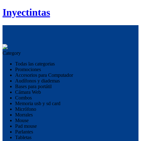
Inyectintas
Category
Todas las categorias
Promociones
Accesorios para Computador
Audífonos y diademas
Bases para portátil
Cámara Web
Combos
Memoria usb y sd card
Micrófono
Morrales
Mouse
Pad mouse
Parlantes
Tabletas