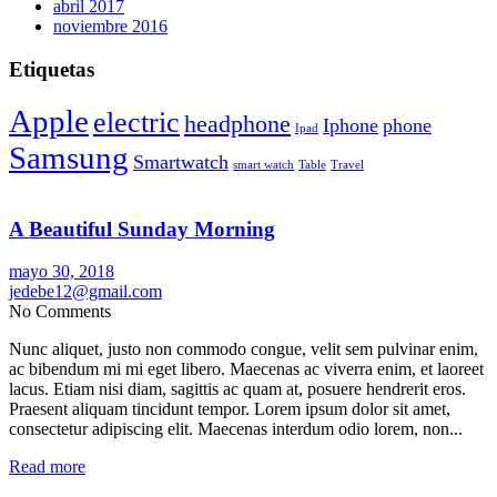
abril 2017
noviembre 2016
Etiquetas
Apple
electric
headphone
Iphone
phone
Ipad
Samsung
Smartwatch
smart watch
Table
Travel
A Beautiful Sunday Morning
mayo 30, 2018
jedebe12@gmail.com
No Comments
Nunc aliquet, justo non commodo congue, velit sem pulvinar enim,
ac bibendum mi mi eget libero. Maecenas ac viverra enim, et laoreet
lacus. Etiam nisi diam, sagittis ac quam at, posuere hendrerit eros.
Praesent aliquam tincidunt tempor. Lorem ipsum dolor sit amet,
consectetur adipiscing elit. Maecenas interdum odio lorem, non...
Read more