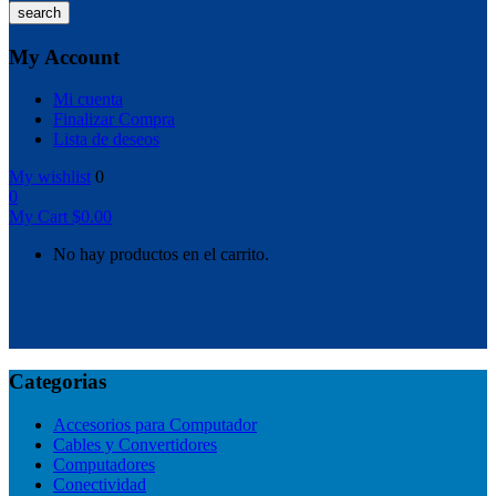
search
My Account
Mi cuenta
Finalizar Compra
Lista de deseos
My wishlist
0
0
My Cart
$
0.00
No hay productos en el carrito.
Categorias
Accesorios para Computador
Cables y Convertidores
Computadores
Conectividad