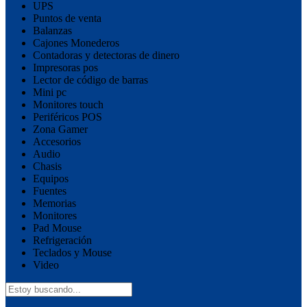
UPS
Puntos de venta
Balanzas
Cajones Monederos
Contadoras y detectoras de dinero
Impresoras pos
Lector de código de barras
Mini pc
Monitores touch
Periféricos POS
Zona Gamer
Accesorios
Audio
Chasis
Equipos
Fuentes
Memorias
Monitores
Pad Mouse
Refrigeración
Teclados y Mouse
Video