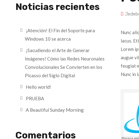
Noticias recientes
Jedeb
¡Atención! El Fin del Soporte para
Nunc ali
Windows 10 se acerca
lacus. Et
Lorem ips
¡Sacudiendo el Arte de Generar
augue vit
Imágenes! Cómo las Redes Neuronales
feugiat m
Convolucionales Se Convierten en los
Nunc in 
Picasso del Siglo Digital
Hello world!
PRUEBA
A Beautiful Sunday Morning
Comentarios