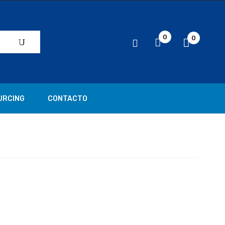
0
0
URCING
CONTACTO