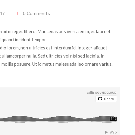
017
0
Comments
 mi mi eget libero. Maecenas ac viverra enim, et laoreet
aliquam tincidunt tempor.
o lorem, non ultricies est interdum id. Integer aliquet
llamcorper nulla. Sed ultricies vel nisl sed lacinia. In
s mollis posuere. Ut id metus malesuada leo ornare varius.