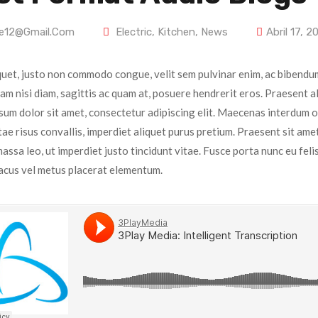
e12@gmail.com
Electric
,
Kitchen
,
News
Abril 17, 2
quet, justo non commodo congue, velit sem pulvinar enim, ac bibendum
iam nisi diam, sagittis ac quam at, posuere hendrerit eros. Praesent 
um dolor sit amet, consectetur adipiscing elit. Maecenas interdum odi
ae risus convallis, imperdiet aliquet purus pretium. Praesent sit amet u
assa leo, ut imperdiet justo tincidunt vitae. Fusce porta nunc eu feli
lacus vel metus placerat elementum.