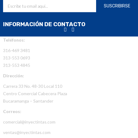
INFORMACIÓN DE CONTACTO
Teléfonos:
316-469 3481
313-553 0693
313-553 4845
Dirección:
Carrera 33 No. 48-30 Local 110
Centro Comercial Cabecera Plaza
Bucaramanga – Santander
Correos:
comercial@inyectintas.com
ventas@inyectintas.com