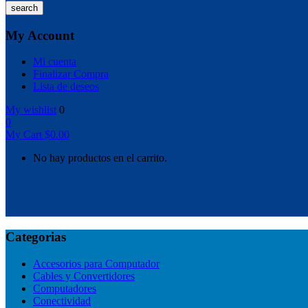
search
My Account
Mi cuenta
Finalizar Compra
Lista de deseos
My wishlist
0
0
My Cart
$
0.00
No hay productos en el carrito.
Categorias
Accesorios para Computador
Cables y Convertidores
Computadores
Conectividad