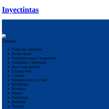
Inyectintas
Category
Todas las categorias
Promociones
Accesorios para Computador
Audífonos y diademas
Bases para portátil
Cámara Web
Combos
Memoria usb y sd card
Micrófono
Morrales
Mouse
Pad mouse
Parlantes
Tabletas