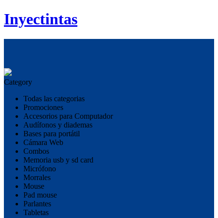
Inyectintas
Category
Todas las categorias
Promociones
Accesorios para Computador
Audífonos y diademas
Bases para portátil
Cámara Web
Combos
Memoria usb y sd card
Micrófono
Morrales
Mouse
Pad mouse
Parlantes
Tabletas