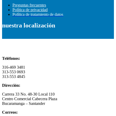
Preguntas frecuentes
Política de privacidad
Política de tratamiento de datos
nuestra localización
Información de contacto
Teléfonos:
316-469 3481
313-553 0693
313-553 4845
Dirección:
Carrera 33 No. 48-30 Local 110
Centro Comercial Cabecera Plaza
Bucaramanga – Santander
Correos: