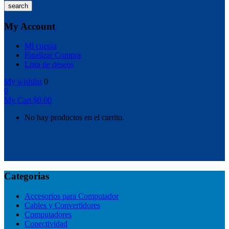
search
My Account
Mi cuenta
Finalizar Compra
Lista de deseos
My wishlist
0
0
My Cart
$
0.00
No hay productos en el carrito.
Categorias
Accesorios para Computador
Cables y Convertidores
Computadores
Conectividad