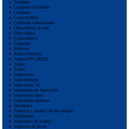
Teclados
Unidades Extraíbles
Celulares
Conectividad
Cableado estructurado
Dispositivos de red
Fibra óptica
Consumibles
Etiquetas
Ribbons
Rollos térmicos
Tarjeta PVC/RFID
Tintas
Tóner
Impresoras
Gran formato
Impresoras 3d
impresoras de Inyección
Impresoras láser
Impresoras térmicas
Monitores
Potencia y protección de energía
Multitomas
Regulador de voltaje
Supresor de picos