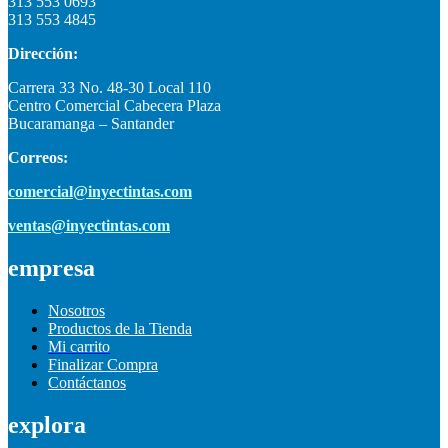
313 553 0693
313 553 4845
Dirección:
Carrera 33 No. 48-30 Local 110
Centro Comercial Cabecera Plaza
Bucaramanga – Santander
Correos:
comercial@inyectintas.com
ventas@inyectintas.com
empresa
Nosotros
Productos de la Tienda
Mi carrito
Finalizar Compra
Contáctanos
explora