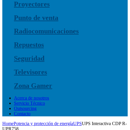
Proyectores
Punto de venta
Radiocomunicaciones
Repuestos
Seguridad
Televisores
Zona Gamer
Acerca de nosotros
Servicio Técnico
Outsourcing
Contacto
Home
Potencia y protección de energía
UPS
UPS Interactiva CDP R-
UPR758