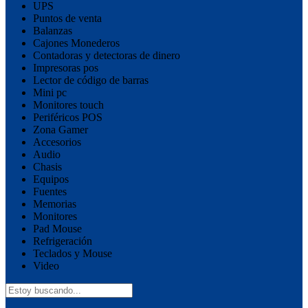
UPS
Puntos de venta
Balanzas
Cajones Monederos
Contadoras y detectoras de dinero
Impresoras pos
Lector de código de barras
Mini pc
Monitores touch
Periféricos POS
Zona Gamer
Accesorios
Audio
Chasis
Equipos
Fuentes
Memorias
Monitores
Pad Mouse
Refrigeración
Teclados y Mouse
Video