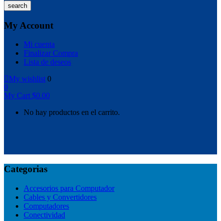
search
My Account
Mi cuenta
Finalizar Compra
Lista de deseos
My wishlist
0
0
My Cart
$
0.00
No hay productos en el carrito.
Categorias
Accesorios para Computador
Cables y Convertidores
Computadores
Conectividad