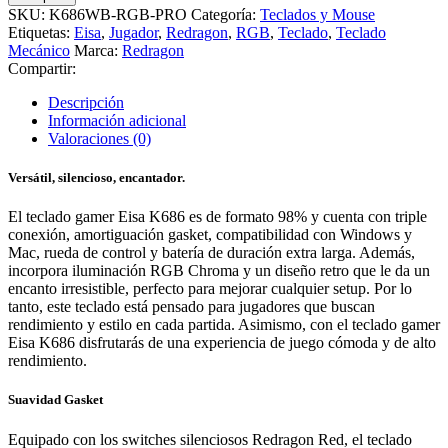
SKU:
K686WB-RGB-PRO
Categoría:
Teclados y Mouse
Etiquetas:
Eisa
,
Jugador
,
Redragon
,
RGB
,
Teclado
,
Teclado
Mecánico
Marca:
Redragon
Compartir:
Descripción
Información adicional
Valoraciones (0)
Versátil, silencioso, encantador.
El teclado gamer Eisa K686 es de formato 98% y cuenta con triple
conexión, amortiguación gasket, compatibilidad con Windows y
Mac, rueda de control y batería de duración extra larga. Además,
incorpora iluminación RGB Chroma y un diseño retro que le da un
encanto irresistible, perfecto para mejorar cualquier setup. Por lo
tanto, este teclado está pensado para jugadores que buscan
rendimiento y estilo en cada partida. Asimismo, con el teclado gamer
Eisa K686 disfrutarás de una experiencia de juego cómoda y de alto
rendimiento.
Suavidad Gasket
Equipado con los switches silenciosos Redragon Red, el teclado