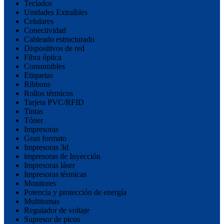
Teclados
Unidades Extraíbles
Celulares
Conectividad
Cableado estructurado
Dispositivos de red
Fibra óptica
Consumibles
Etiquetas
Ribbons
Rollos térmicos
Tarjeta PVC/RFID
Tintas
Tóner
Impresoras
Gran formato
Impresoras 3d
impresoras de Inyección
Impresoras láser
Impresoras térmicas
Monitores
Potencia y protección de energía
Multitomas
Regulador de voltaje
Supresor de picos