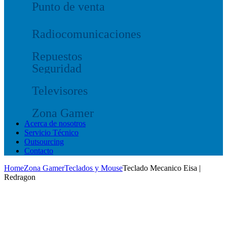
Punto de venta
Radiocomunicaciones
Repuestos
Seguridad
Televisores
Zona Gamer
Acerca de nosotros
Servicio Técnico
Outsourcing
Contacto
Home
Zona Gamer
Teclados y Mouse
Teclado Mecanico Eisa |
Redragon