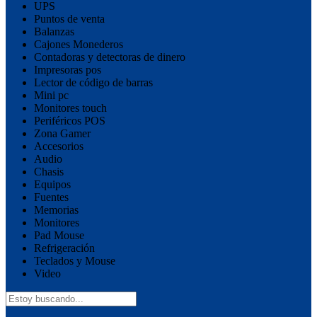
UPS
Puntos de venta
Balanzas
Cajones Monederos
Contadoras y detectoras de dinero
Impresoras pos
Lector de código de barras
Mini pc
Monitores touch
Periféricos POS
Zona Gamer
Accesorios
Audio
Chasis
Equipos
Fuentes
Memorias
Monitores
Pad Mouse
Refrigeración
Teclados y Mouse
Video