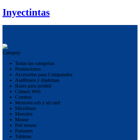
Inyectintas
Category
Todas las categorias
Promociones
Accesorios para Computador
Audífonos y diademas
Bases para portátil
Cámara Web
Combos
Memoria usb y sd card
Micrófono
Morrales
Mouse
Pad mouse
Parlantes
Tabletas