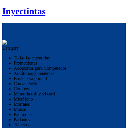
Inyectintas
Category
Todas las categorias
Promociones
Accesorios para Computador
Audífonos y diademas
Bases para portátil
Cámara Web
Combos
Memoria usb y sd card
Micrófono
Morrales
Mouse
Pad mouse
Parlantes
Tabletas