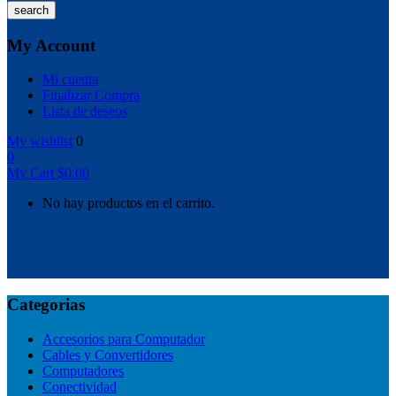
search
My Account
Mi cuenta
Finalizar Compra
Lista de deseos
My wishlist
0
0
My Cart
$
0.00
No hay productos en el carrito.
Categorias
Accesorios para Computador
Cables y Convertidores
Computadores
Conectividad