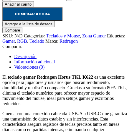
gamer
Añadir al carrito
Redragon
Horus
COMPRAR AHORA
cantidad
Agregar a la lista de deseos
Compare
SKU:
N/D
Categorías:
Teclados y Mouse
,
Zona Gamer
Etiquetas:
Gamer
,
RGB
,
Teclado
Marca:
Redragon
Compartir:
Descripción
Información adicional
Valoraciones (0)
El
teclado gamer Redragon Horus TKL K622
es una excelente
opción para jugadores y usuarios que buscan rendimiento,
durabilidad y un diseño compacto. Gracias a su formato 80% TKL,
elimina el teclado numérico para ofrecer mayor espacio de
movimiento del mouse, ideal para setups gamer y escritorios
reducidos.
Cuenta con una conexión cableada USB-A a USB-C que garantiza
una transmisión de datos estable y sin interferencias. Esta
característica asegura registros de teclas precisos tanto en tareas
diarias como en partidas intensas, eliminando cualquier