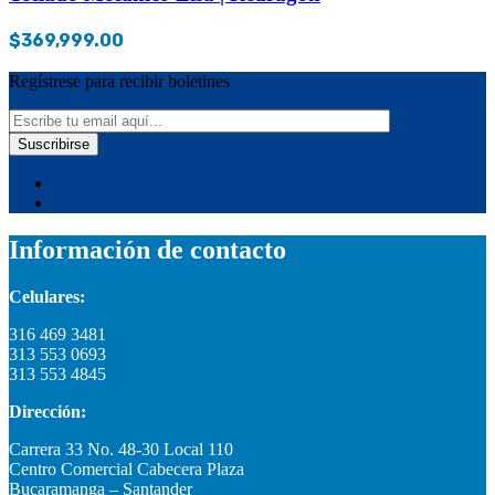
$
369,999.00
Regístrese para recibir boletines
Información de contacto
Celulares:
316 469 3481
313 553 0693
313 553 4845
Dirección:
Carrera 33 No. 48-30 Local 110
Centro Comercial Cabecera Plaza
Bucaramanga – Santander