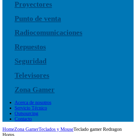
Proyectores
Punto de venta
Radiocomunicaciones
Repuestos
Seguridad
Televisores
Zona Gamer
Acerca de nosotros
Servicio Técnico
Outsourcing
Contacto
Home
Zona Gamer
Teclados y Mouse
Teclado gamer Redragon
Horus