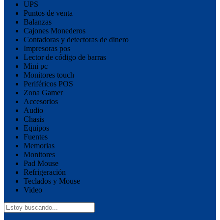
UPS
Puntos de venta
Balanzas
Cajones Monederos
Contadoras y detectoras de dinero
Impresoras pos
Lector de código de barras
Mini pc
Monitores touch
Periféricos POS
Zona Gamer
Accesorios
Audio
Chasis
Equipos
Fuentes
Memorias
Monitores
Pad Mouse
Refrigeración
Teclados y Mouse
Video