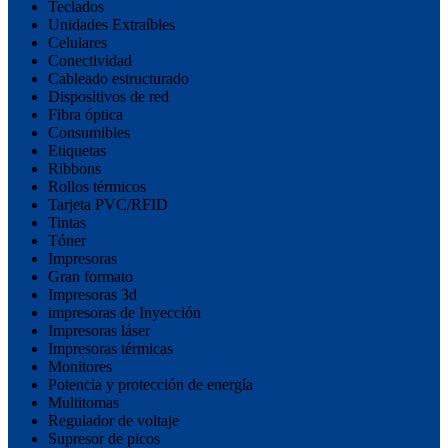
Teclados
Unidades Extraíbles
Celulares
Conectividad
Cableado estructurado
Dispositivos de red
Fibra óptica
Consumibles
Etiquetas
Ribbons
Rollos térmicos
Tarjeta PVC/RFID
Tintas
Tóner
Impresoras
Gran formato
Impresoras 3d
impresoras de Inyección
Impresoras láser
Impresoras térmicas
Monitores
Potencia y protección de energía
Multitomas
Regulador de voltaje
Supresor de picos