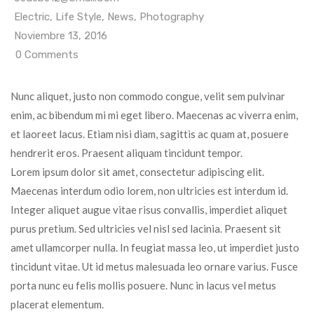
Electric
,
Life Style
,
News
,
Photography
Noviembre 13, 2016
0
Comments
Nunc aliquet, justo non commodo congue, velit sem pulvinar
enim, ac bibendum mi mi eget libero. Maecenas ac viverra enim,
et laoreet lacus. Etiam nisi diam, sagittis ac quam at, posuere
hendrerit eros. Praesent aliquam tincidunt tempor.
Lorem ipsum dolor sit amet, consectetur adipiscing elit.
Maecenas interdum odio lorem, non ultricies est interdum id.
Integer aliquet augue vitae risus convallis, imperdiet aliquet
purus pretium. Sed ultricies vel nisl sed lacinia. Praesent sit
amet ullamcorper nulla. In feugiat massa leo, ut imperdiet justo
tincidunt vitae. Ut id metus malesuada leo ornare varius. Fusce
porta nunc eu felis mollis posuere. Nunc in lacus vel metus
placerat elementum.