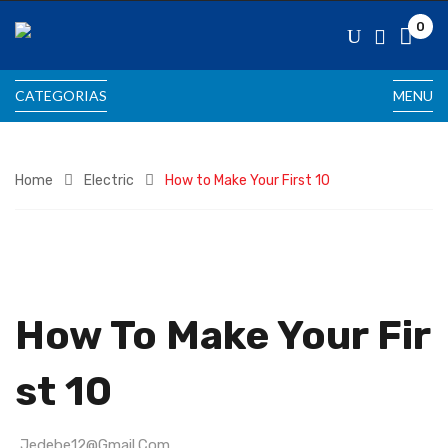
0
CATEGORIAS
MENU
Home
Electric
How to Make Your First 10
How To Make Your Fir
St 10
Jedebe12@gmail.com