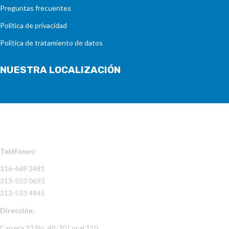
Preguntas frecuentes
Política de privacidad
Política de tratamiento de datos
NUESTRA LOCALIZACIÓN
INFORMACIÓN DE CONTACTO
Teléfonos:
316-469 3481
313-553 0693
313-553 4845
Dirección:
Carrera 33 No. 48-30 Local 110