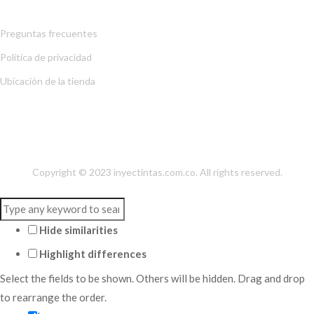
Preguntas frecuentes
Política de privacidad
Ubicación de la tienda
NUESTRA LOCALIZACIÓN
Copyright © 2023
inyectintas.com.co
. All rights reserved.
Hide similarities
Highlight differences
Select the fields to be shown. Others will be hidden. Drag and drop
to rearrange the order.