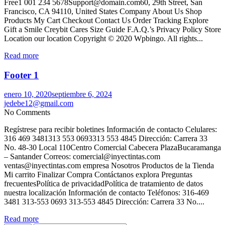
Free1 001 234 5678Support@domain.com60, 29th Street, San
Francisco, CA 94110, United States Company About Us Shop
Products My Cart Checkout Contact Us Order Tracking Explore
Gift a Smile Creybit Cares Size Guide F.A.Q.’s Privacy Policy Store
Location our location Copyright © 2020 Wpbingo. All rights...
Read more
Footer 1
enero 10, 2020
septiembre 6, 2024
jedebe12@gmail.com
No Comments
Regístrese para recibir boletines Información de contacto Celulares:
316 469 3481313 553 0693313 553 4845 Dirección: Carrera 33
No. 48-30 Local 110Centro Comercial Cabecera PlazaBucaramanga
– Santander Correos: comercial@inyectintas.com
ventas@inyectintas.com empresa Nosotros Productos de la Tienda
Mi carrito Finalizar Compra Contáctanos explora Preguntas
frecuentesPolítica de privacidadPolítica de tratamiento de datos
nuestra localización Información de contacto Teléfonos: 316-469
3481 313-553 0693 313-553 4845 Dirección: Carrera 33 No....
Read more