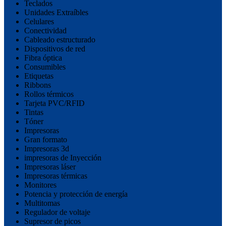
Teclados
Unidades Extraíbles
Celulares
Conectividad
Cableado estructurado
Dispositivos de red
Fibra óptica
Consumibles
Etiquetas
Ribbons
Rollos térmicos
Tarjeta PVC/RFID
Tintas
Tóner
Impresoras
Gran formato
Impresoras 3d
impresoras de Inyección
Impresoras láser
Impresoras térmicas
Monitores
Potencia y protección de energía
Multitomas
Regulador de voltaje
Supresor de picos