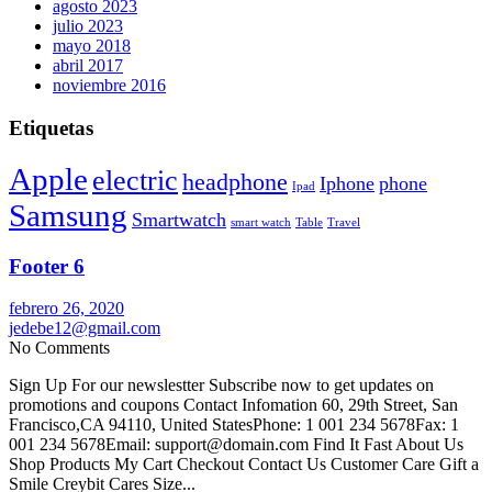
agosto 2023
julio 2023
mayo 2018
abril 2017
noviembre 2016
Etiquetas
Apple
electric
headphone
Iphone
phone
Ipad
Samsung
Smartwatch
smart watch
Table
Travel
Footer 6
febrero 26, 2020
jedebe12@gmail.com
No Comments
Sign Up For our newslestter Subscribe now to get updates on
promotions and coupons Contact Infomation 60, 29th Street, San
Francisco,CA 94110, United StatesPhone: 1 001 234 5678Fax: 1
001 234 5678Email: support@domain.com Find It Fast About Us
Shop Products My Cart Checkout Contact Us Customer Care Gift a
Smile Creybit Cares Size...