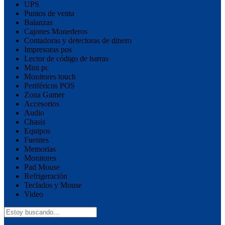
UPS
Puntos de venta
Balanzas
Cajones Monederos
Contadoras y detectoras de dinero
Impresoras pos
Lector de código de barras
Mini pc
Monitores touch
Periféricos POS
Zona Gamer
Accesorios
Audio
Chasis
Equipos
Fuentes
Memorias
Monitores
Pad Mouse
Refrigeración
Teclados y Mouse
Video