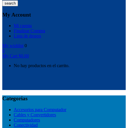
search
My Account
Mi cuenta
Finalizar Compra
Lista de deseos
My wishlist
0
0
My Cart
$
0.00
No hay productos en el carrito.
Categorias
Accesorios para Computador
Cables y Convertidores
Computadores
Conectividad