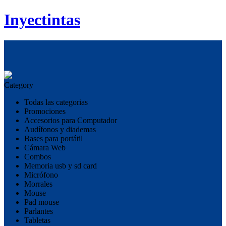
Inyectintas
Category
Todas las categorias
Promociones
Accesorios para Computador
Audífonos y diademas
Bases para portátil
Cámara Web
Combos
Memoria usb y sd card
Micrófono
Morrales
Mouse
Pad mouse
Parlantes
Tabletas